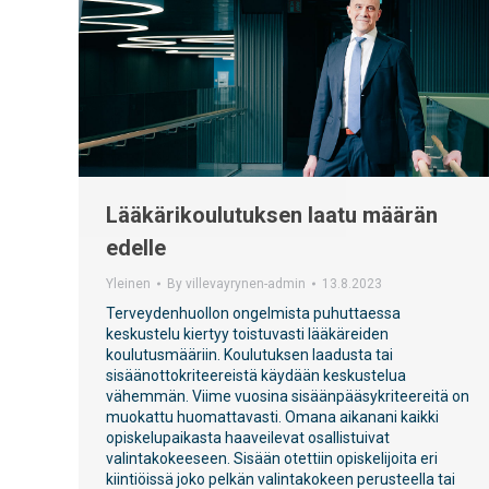
Lääkärikoulutuksen laatu määrän
edelle
Yleinen
By
villevayrynen-admin
13.8.2023
Terveydenhuollon ongelmista puhuttaessa
keskustelu kiertyy toistuvasti lääkäreiden
koulutusmääriin. Koulutuksen laadusta tai
sisäänottokriteereistä käydään keskustelua
vähemmän. Viime vuosina sisäänpääsykriteereitä on
muokattu huomattavasti. Omana aikanani kaikki
opiskelupaikasta haaveilevat osallistuivat
valintakokeeseen. Sisään otettiin opiskelijoita eri
kiintiöissä joko pelkän valintakokeen perusteella tai