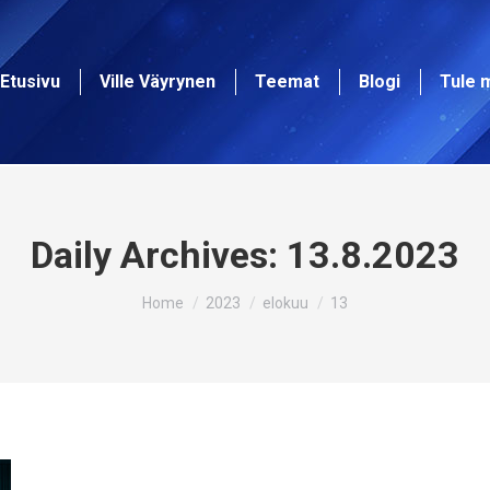
Etusivu
Ville Väyrynen
Teemat
Blogi
Tule 
Daily Archives:
13.8.2023
You are here:
Home
2023
elokuu
13