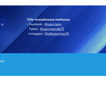
Ville so­si­aa­li­ses­sa mediassa:
 ry
- Facebook:
@vayrynenv
- Twitter:
@vayrynenville75
- Instagram:
@villevayrynen75
alle