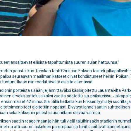
t an­sait­se­vat eilisistä ta­pah­tu­mis­ta suuren sulan hattuunsa.”
päästä, kun Tanskan tähti Christian Eriksen taisteli jal­ka­pal­lo­vi­he­riö
apalloa seuraavan maailman katseet olivat kohdistuneet heihin. Poikani 
 tuntunutkaan niin merkittävältä asialta elämässä.
nin porteista sisään ja jännittäväksi käsikirjoitettu Lauantai-ilta Park
nen arvokisaottelu ja kaksi vuotta odotettu isä-poikareissu. Jalkapallo
 ensimmäiset 42 minuuttia. Sillä hetkellä kun Eriksen lyyhistyi suorilta ja
itotoimenpiteet aloitettiin nopeasti. Elvytystilanne saatiin suhteellisen p
isiaan sekä Eriksenin pelosta suunniltaan olevaa vaimoa.
iksen saatiin reagoimaan ja hän tuli vielä tajuihinsakin stadionin nurmell
nelma otti suuren askeleen parempaan ja fanit osoittivat tilannetajunsa