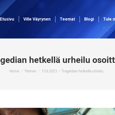
Etusivu
Ville Väyrynen
Teemat
Blogi
Tule 
edian hetkellä urheilu osoitt
You are here:
Home
Yleinen
13.6.2021 – Tragedian hetkellä urheilu…