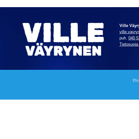
Ville Väy
ville.vayr
puh.
040 5
Tietosuoja
Etu