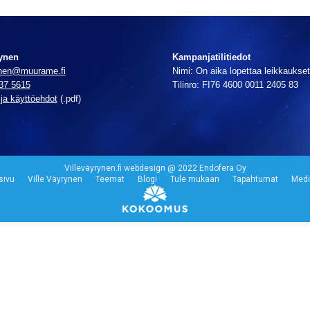
rynen
Kampanjatilitiedot
ynen@muurame.fi
Nimi: On aika lopettaa leikkaukset
37 5615
Tilinro: FI76 4600 0011 2405 83
 ja käyttöehdot
(.pdf)
Villeväyrynen.fi webdesign @ 2022
Endofera Oy
sivu
Ville Väyrynen
Teemat
Blogi
Tule mukaan
Tapahtumat
Medi