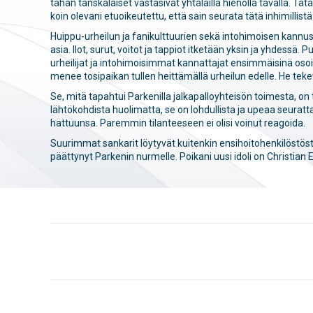
tähän tanskalaiset vastasivat yhtälailla hienolla tavalla. Tä
koin olevani etuoikeutettu, että sain seurata tätä inhimilli
Huippu-urheilun ja fanikulttuurien sekä intohimoisen kannus
asia. Ilot, surut, voitot ja tappiot itketään yksin ja yhdessä
urheilijat ja intohimoisimmat kannattajat ensimmäisinä osoi
menee tosipaikan tullen heittämällä urheilun edelle. He tekev
Se, mitä tapahtui Parkenilla jalkapalloyhteisön toimesta, on 
lähtökohdista huolimatta, se on lohdullista ja upeaa seur
hattuunsa. Paremmin tilanteeseen ei olisi voinut reagoida.
Suurimmat sankarit löytyvät kuitenkin en­si­hoi­to­hen­ki­lös­t
päättynyt Parkenin nurmelle. Poikani uusi idoli on Christian Er
POST
NAVIGATION