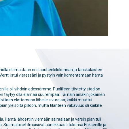
l­lä elämästään en­sia­pu­hen­ki­lö­kun­nan ja tanskalaisten
Vertti istui vieressäni ja pystyin vain komentamaan häntä
enilla oli vihdoin edessämme. Puolilleen täytetty stadion
n täytyy olla elämää suurempaa. Tai näin ainakin jokainen
loiltaan elottomana lähelle sivurajaa, kaikki muuttui.
ian yleisöltä piiloon, mutta tilanteen vakavuus oli kaikille
a. Häntä lähdettiin viemään sairaalaan ja varsin pian tuli
. Suomalaiset ilmaisivat äänekkäästi tukensa Eriksenille ja