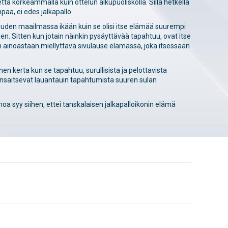
tta korkeammalla kuin ottelun alkupuoliskolla. Sillä hetkellä
paa, ei edes jalkapallo.
ajuuden maailmassa ikään kuin se olisi itse elämää suurempi
een. Sitten kun jotain näinkin pysäyttävää tapahtuu, ovat itse
n ainoastaan miellyttävä sivulause elämässä, joka itsessään
en kerta kun se tapahtuu, surullisista ja pelottavista
ansaitsevat lauantauin tapahtumista suuren sulan
ainoa syy siihen, ettei tanskalaisen jalkapalloikonin elämä