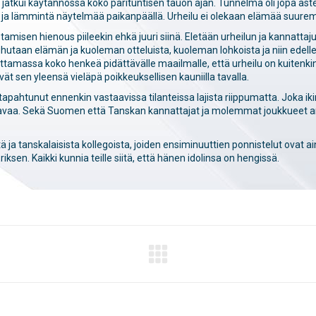
tä jatkui käytännössä koko parituntisen tauon ajan. Tunnelma oli jopa aste
stä ja lämmintä näytelmää paikanpäällä. Urheilu ei olekaan elämää suurem
tamisen hienous piileekin ehkä juuri siinä. Eletään urheilun ja kannatt
. Puhutaan elämän ja kuoleman otteluista, kuoleman lohkoista ja niin edell
ttamassa koko henkeä pidättävälle maailmalle, että urheilu on kuitenki
ät sen yleensä vieläpä poikkeuksellisen kauniilla tavalla.
tapahtunut ennenkin vastaavissa tilanteissa lajista riippumatta. Joka ikin
attavaa. Sekä Suomen että Tanskan kannattajat ja molemmat joukkueet 
ös­tä ja tanskalaisista kollegoista, joiden ensiminuuttien ponnistelut ovat 
iksen. Kaikki kunnia teille siitä, että hänen idolinsa on hengissä.