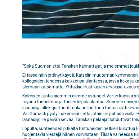
”Sekä Suomen että Tanskan kan­nat­ta­jat ja molemmat joukkuee
Ei tässä näin pitänyt käydä. Katselin muutaman kymmenen metrin 
kollegoiden tehdessä kaikkensa tilanteessa, jossa koko jalk
olemaan katsomatta. Yhtäkkiä Huuhkajien arvokisa-avaus ei
Kolmisen tuntia aiemmin olimme astuneet Vertin kanssa stadio
täynnä tunnelmaa ja fanien kilpalaulantaa. Suomen ensimmäi
läsnäolija allekirjoittanut mukaan luettuna tuntui ajattelevan
Välittömästi pystyi näkemään, että jotain on pahasti vialla. Ho
läsnäolijoille päivän selvää. Tanskan pelaajat lohduttivat to
Lopulta, suhteellisen pitkältä tuntuneiden hetkien kuluttua Er
huojentavia viestejä hänen voinnistaan. Tässä vaiheessa tun